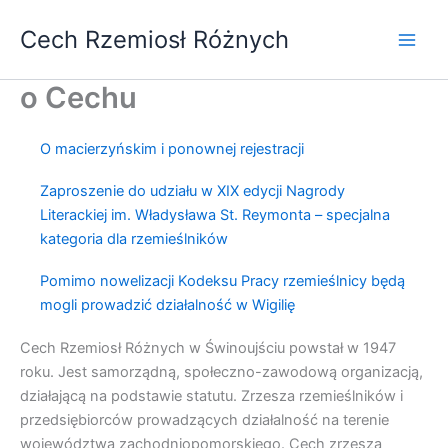
Przejdź
Cech Rzemiosł Różnych
do
treści
o Cechu
O macierzyńskim i ponownej rejestracji
Zaproszenie do udziału w XIX edycji Nagrody
Literackiej im. Władysława St. Reymonta – specjalna
kategoria dla rzemieślników
Pomimo nowelizacji Kodeksu Pracy rzemieślnicy będą
mogli prowadzić działalność w Wigilię
Cech Rzemiosł Różnych w Świnoujściu powstał w 1947
roku. Jest samorządną, społeczno-zawodową organizacją,
działającą na podstawie statutu. Zrzesza rzemieślników i
przedsiębiorców prowadzących działalność na terenie
województwa zachodniopomorskiego. Cech zrzesza