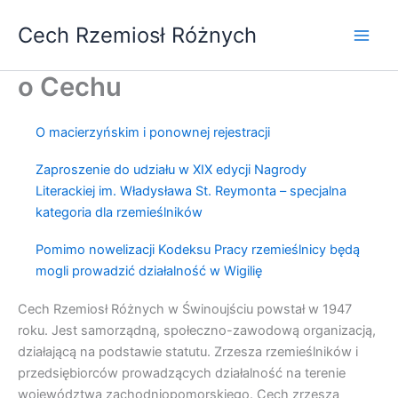
Przejdź
Cech Rzemiosł Różnych
do
treści
o Cechu
O macierzyńskim i ponownej rejestracji
Zaproszenie do udziału w XIX edycji Nagrody
Literackiej im. Władysława St. Reymonta – specjalna
kategoria dla rzemieślników
Pomimo nowelizacji Kodeksu Pracy rzemieślnicy będą
mogli prowadzić działalność w Wigilię
Cech Rzemiosł Różnych w Świnoujściu powstał w 1947
roku. Jest samorządną, społeczno-zawodową organizacją,
działającą na podstawie statutu. Zrzesza rzemieślników i
przedsiębiorców prowadzących działalność na terenie
województwa zachodniopomorskiego. Cech zrzesza